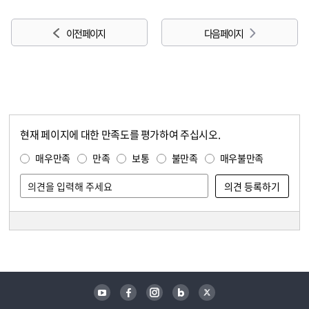
이전 페이지
다음 페이지
현재 페이지에 대한 만족도를 평가하여 주십시오.
콘텐츠 만족도 조사
만족도 조사
매우만족
만족
보통
불만족
매우불만족
담당자 정보
담당자 정보
유튜브
페이스북
인스타그램
블로그
트위터