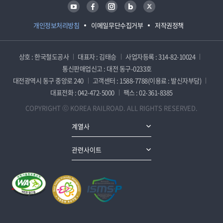
유튜브
페이스북
인스타그램
블로그
트위터
개인정보처리방침
이메일무단수집거부
저작권정책
상호 : 한국철도공사
대표자 : 김태승
사업자등록 : 314-82-10024
통신판매업신고 : 대전 동구-0233호
대전광역시 동구 중앙로 240
고객센터 : 1588-7788(이용료 : 발신자부담)
대표전화 : 042-472-5000
팩스 : 02-361-8385
COPYRIGHT ⓒ KOREA RAILROAD. ALL RIGHTS RESERVED.
계열사
관련사이트