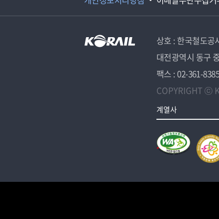
상호 : 한국철도공
대전광역시 동구 중
팩스 : 02-361-838
COPYRIGHT ⓒ K
계열사