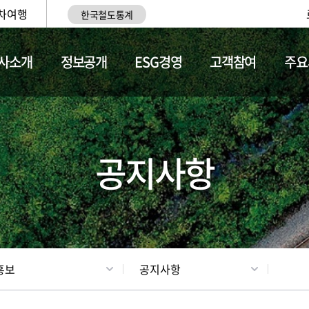
차여행
한국철도통계
사소개
정보공개
ESG경영
고객참여
주요
업
갤러리
기차소개
공지사항
홍보
공지사항