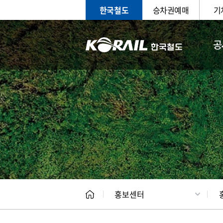
한국철도
승차권예매
기
공
홍보
문화사
홍보센터