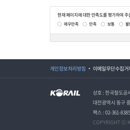
현재 페이지에 대한 만족도를 평가하여 주
매우만족
만족
보통
불
개인정보처리방침
이메일무단수집거
상호 : 한국철도공
대전광역시 동구 중
팩스 : 02-361-838
COPYRIGHT ⓒ K