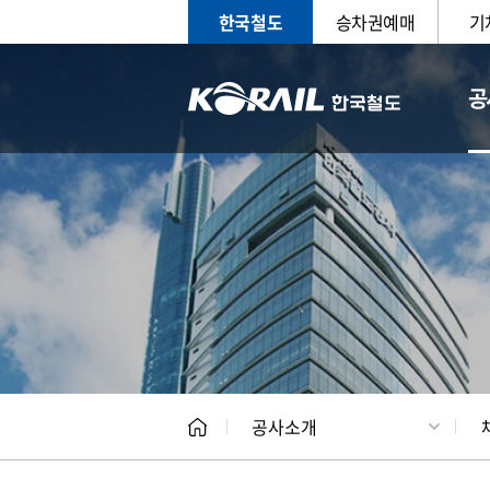
한국철도
승차권예매
기
공
CEO
일반현
공사소개