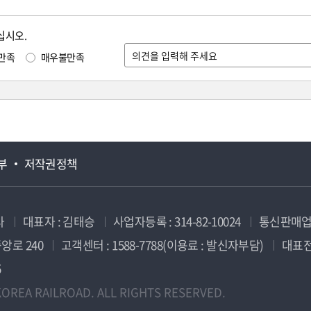
십시오.
만족
매우불만족
부
저작권정책
사
대표자 : 김태승
사업자등록 : 314-82-10024
통신판매업신
앙로 240
고객센터 : 1588-7788(이용료 : 발신자부담)
대표전화
5
OREA RAILROAD. ALL RIGHTS RESERVED.