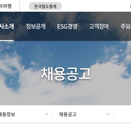
차여행
한국철도통계
사소개
정보공개
ESG경영
고객참여
주요
황
조직현황
채용정보
채용공고
채용정보
채용공고