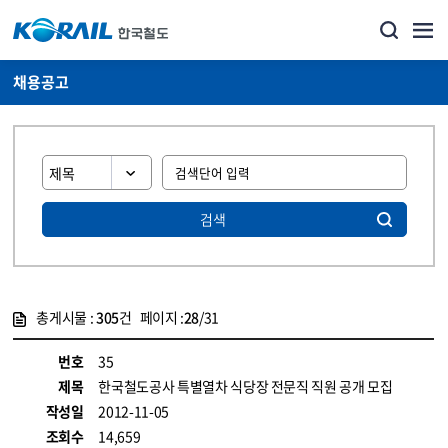
채용공고
검색
총게시물 :
305
건 페이지 :
28
/31
게시물 목록
코레일소개_경영공시_채용공고 목록 - 정보 제공
번호
35
제목
한국철도공사 특별열차 식당장 전문직 직원 공개 모집
작성일
2012-11-05
조회수
14,659