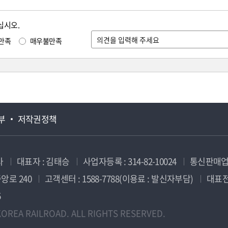
십시오.
만족
매우불만족
부
저작권정책
사
대표자 : 김태승
사업자등록 : 314-82-10024
통신판매업신
앙로 240
고객센터 : 1588-7788(이용료 : 발신자부담)
대표전화
5
OREA RAILROAD. ALL RIGHTS RESERVED.