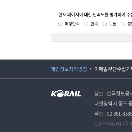
현재 페이지에 대한 만족도를 평가하여 주
매우만족
만족
보통
불
개인정보처리방침
이메일무단수집거
상호 : 한국철도공
대전광역시 동구 중
팩스 : 02-361-838
COPYRIGHT ⓒ K