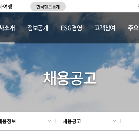
차여행
한국철도통계
사소개
정보공개
ESG경영
고객참여
주요
황
조직현황
채용정보
채용공고
채용정보
채용공고