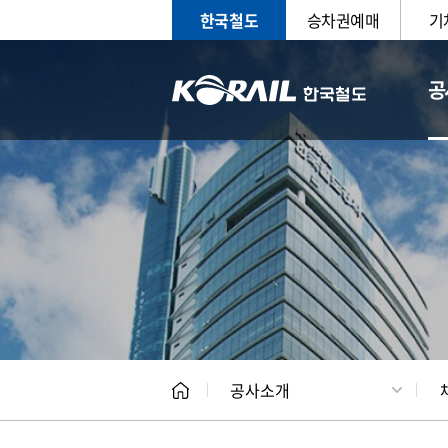
한국철도
승차권예매
기
공
CEO
일반현
공사소개