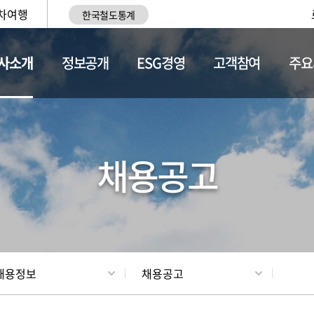
차여행
한국철도통계
사소개
정보공개
ESG경영
고객참여
주요
황
조직현황
채용정보
채용공고
채용정보
채용공고