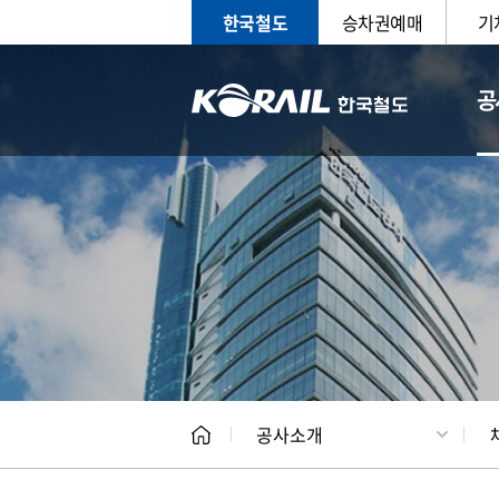
한국철도
승차권예매
기
공
CEO
일반현
공사소개