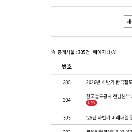
총게시물 :
305
건 페이지 :
1
/31
번호
305
2026년 하반기 한국철도공
한국철도공사 전남본부 기
304
303
’26년 하반기 미래내일
302
코레일테크(주) 임원 공개모집