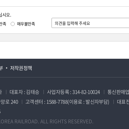
십시오.
만족
매우불만족
부
저작권정책
사
대표자 : 김태승
사업자등록 : 314-82-10024
통신판매업신
앙로 240
고객센터 : 1588-7788(이용료 : 발신자부담)
대표전화
5
OREA RAILROAD. ALL RIGHTS RESERVED.