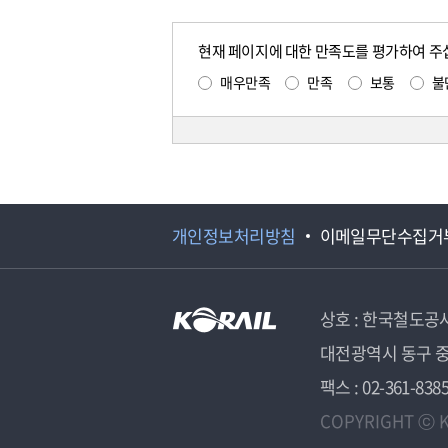
현재 페이지에 대한 만족도를 평가하여 주
매우만족
만족
보통
불
개인정보처리방침
이메일무단수집거
상호 : 한국철도공
대전광역시 동구 중
팩스 : 02-361-838
COPYRIGHT ⓒ K