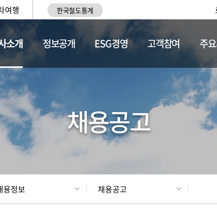
차여행
한국철도통계
사소개
정보공개
ESG경영
고객참여
주요
황
조직현황
채용정보
채용공고
채용정보
채용공고