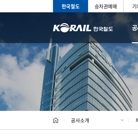
한국철도
승차권예매
기
공
CEO
일반현
공사소개