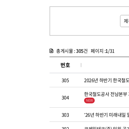
총게시물 :
305
건 페이지 :
1
/31
번호
305
2026년 하반기 한국철도공
한국철도공사 전남본부 기
304
303
’26년 하반기 미래내일
302
코레일테크(주) 임원 공개모집