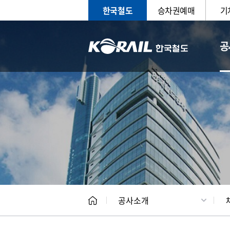
한국철도
승차권예매
기
공
CEO
일반현
공사소개