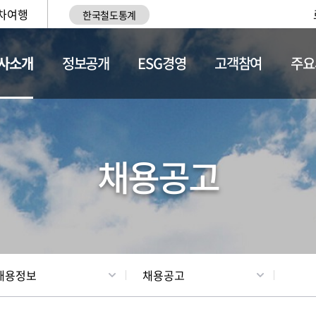
차여행
한국철도통계
사소개
정보공개
ESG경영
고객참여
주요
황
조직현황
채용정보
채용공고
채용정보
채용공고