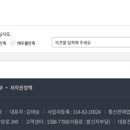
십시오.
만족
매우불만족
부
저작권정책
사
대표자 : 김태승
사업자등록 : 314-82-10024
통신판매업신
앙로 240
고객센터 : 1588-7788(이용료 : 발신자부담)
대표전화