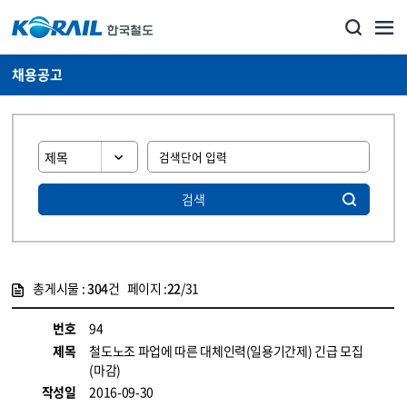
채용공고
검색
총게시물 :
304
건 페이지 :
22
/31
게시물 목록
코레일소개_경영공시_채용공고 목록 - 정보 제공
번호
94
제목
철도노조 파업에 따른 대체인력(일용기간제) 긴급 모집
(마감)
작성일
2016-09-30