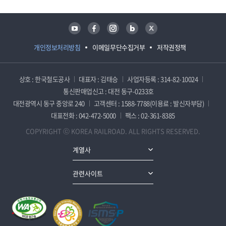
유튜브
페이스북
인스타그램
블로그
트위터
개인정보처리방침
이메일무단수집거부
저작권정책
상호 : 한국철도공사
대표자 : 김태승
사업자등록 : 314-82-10024
통신판매업신고 : 대전 동구-0233호
대전광역시 동구 중앙로 240
고객센터 : 1588-7788(이용료 : 발신자부담)
대표전화 : 042-472-5000
팩스 : 02-361-8385
COPYRIGHT ⓒ KOREA RAILROAD. ALL RIGHTS RESERVED.
계열사
관련사이트