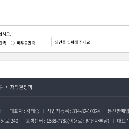
십시오.
만족
매우불만족
부
저작권정책
사
대표자 : 김태승
사업자등록 : 314-82-10024
통신판매업신
앙로 240
고객센터 : 1588-7788(이용료 : 발신자부담)
대표전화