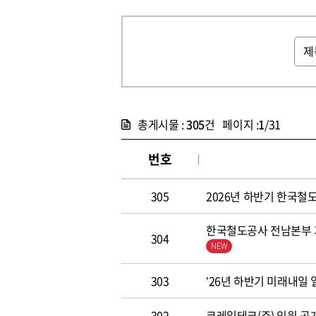
총게시물 :
305
건 페이지 :
1
/31
번호
305
2026년 하반기 한국철도공
한국철도공사 전남본부 기
304
303
’26년 하반기 미래내일
302
코레일테크(주) 임원 공개모집