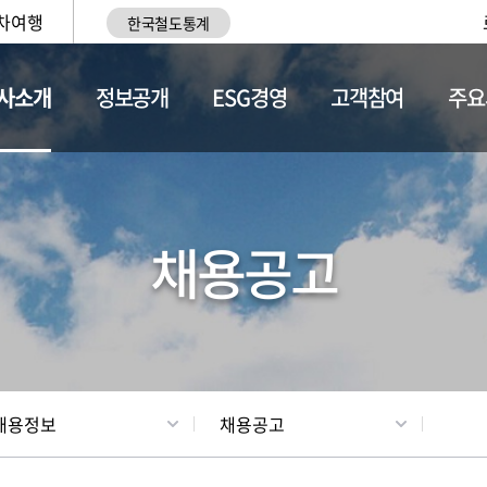
차여행
한국철도통계
사소개
정보공개
ESG경영
고객참여
주요
황
조직현황
채용정보
채용공고
채용정보
채용공고