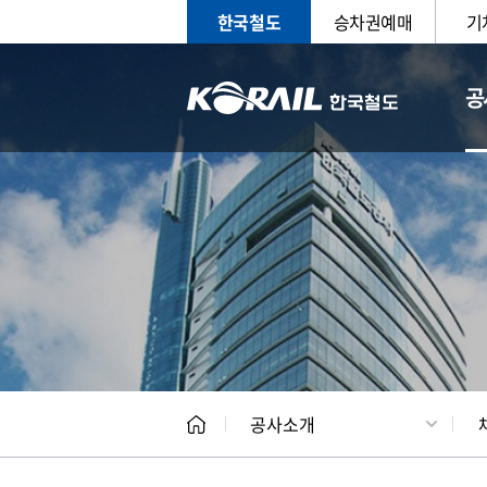
한국철도
승차권예매
기
공
CEO
일반현
공사소개