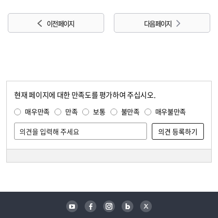
이전 페이지
다음 페이지
현재 페이지에 대한 만족도를 평가하여 주십시오.
콘텐츠 만족도 조사
만족도 조사
매우만족
만족
보통
불만족
매우불만족
담당자 정보
담당자 정보
유튜브
페이스북
인스타그램
블로그
트위터