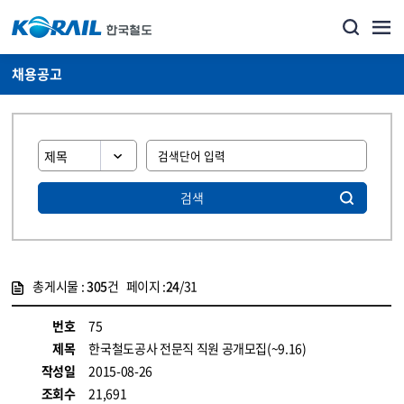
채용공고
검색
총게시물 :
305
건 페이지 :
24
/31
게시물 목록
코레일소개_경영공시_채용공고 목록 - 정보 제공
번호
75
제목
한국철도공사 전문직 직원 공개모집(~9.16)
작성일
2015-08-26
조회수
21,691