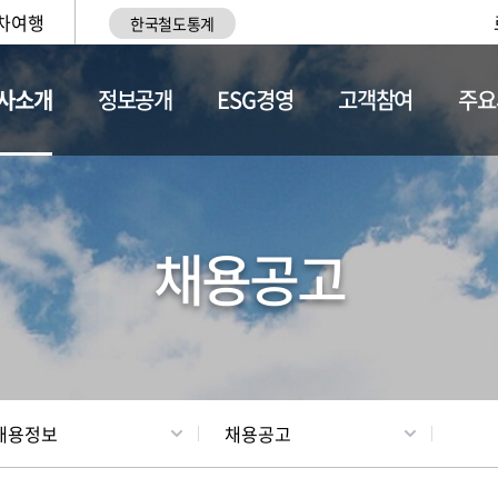
차여행
한국철도통계
사소개
정보공개
ESG경영
고객참여
주요
황
조직현황
채용정보
채용공고
채용정보
채용공고