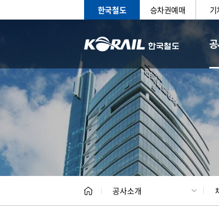
한국철도
승차권예매
기
공
CEO
일반현
공사소개