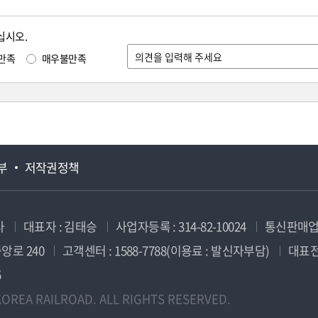
십시오.
만족
매우불만족
부
저작권정책
사
대표자 : 김태승
사업자등록 : 314-82-10024
통신판매업신
앙로 240
고객센터 : 1588-7788(이용료 : 발신자부담)
대표전화
5
OREA RAILROAD. ALL RIGHTS RESERVED.