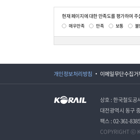
현재 페이지에 대한 만족도를 평가하여 주
매우만족
만족
보통
불
개인정보처리방침
이메일무단수집거
상호 : 한국철도공
대전광역시 동구 중
팩스 : 02-361-838
COPYRIGHT ⓒ K