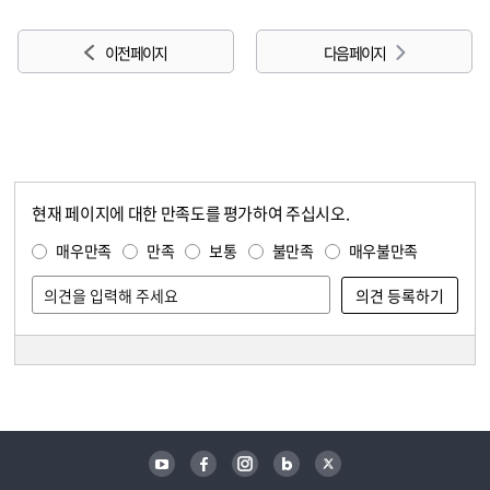
이전 페이지
다음 페이지
현재 페이지에 대한 만족도를 평가하여 주십시오.
콘텐츠 만족도 조사
만족도 조사
매우만족
만족
보통
불만족
매우불만족
담당자 정보
담당자 정보
유튜브
페이스북
인스타그램
블로그
트위터