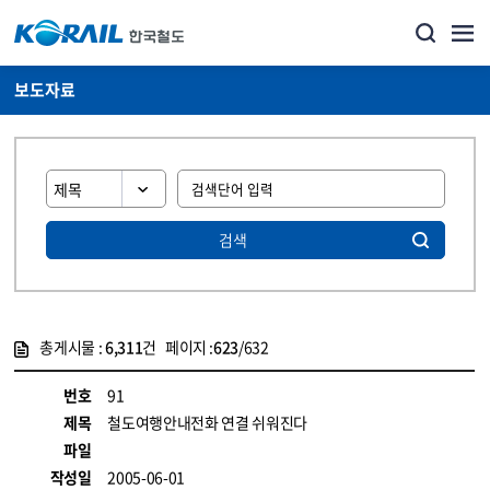
보도자료
검색
총게시물 :
6,311
건 페이지 :
623
/632
게시물 목록
뉴스·홍보_보도자료 목록 - 정보 제공
번호
91
제목
철도여행안내전화 연결 쉬워진다
파일
작성일
2005-06-01