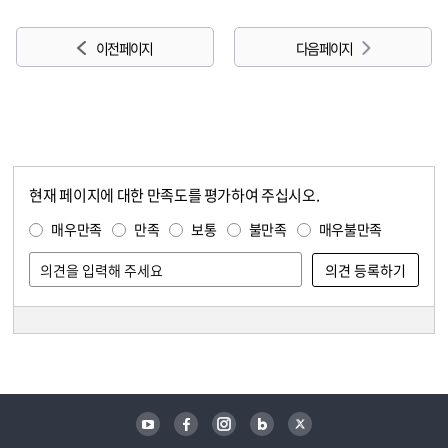
이전 페이지
다음 페이지
현재 페이지에 대한 만족도를 평가하여 주십시오.
콘텐츠 만족도 조사
만족도 조사
매우만족
만족
보통
불만족
매우불만족
담당자 정보
담당자 정보
유튜브
페이스북
인스타그램
블로그
트위터