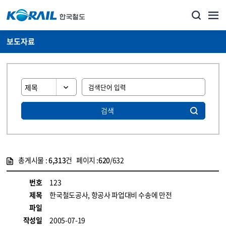
보도자료
검색
총게시물 :
6,313
건 페이지 :
620
/632
게시물 목록
뉴스·홍보_보도자료 목록 - 정보 제공
번호
123
제목
한국철도공사, 항공사 파업대비 수송에 만전
파일
작성일
2005-07-19