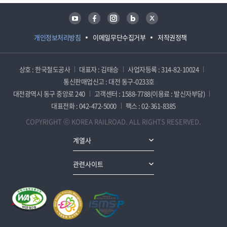
유튜브
페이스북
인스타그램
블로그
트위터
개인정보처리방침
이메일무단수집거부
저작권정책
상호 : 한국철도공사
대표자 : 김태승
사업자등록 : 314-82-10024
통신판매업신고 : 대전 동구-0233호
대전광역시 동구 중앙로 240
고객센터 : 1588-7788(이용료 : 발신자부담)
대표전화 : 042-472-5000
팩스 : 02-361-8385
COPYRIGHT ⓒ KOREA RAILROAD. ALL RIGHTS RESERVED.
계열사
관련사이트