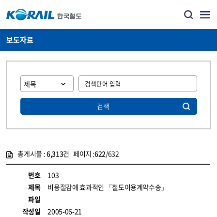
보도자료
검색
총게시물 :
6,313
건 페이지 :
622
/632
게시물 목록
뉴스·홍보_보도자료 목록 - 정보 제공
번호
103
제목
비용절감에 효과적인 「철도이용계약수송」
파일
작성일
2005-06-21