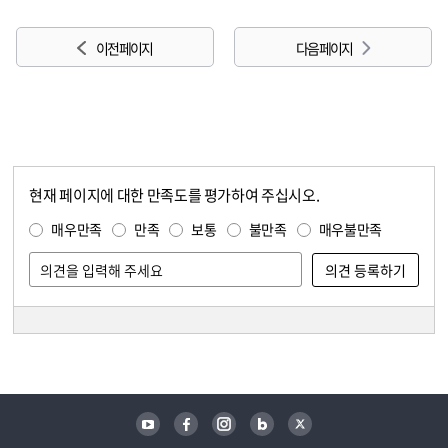
이전 페이지
다음 페이지
현재 페이지에 대한 만족도를 평가하여 주십시오.
콘텐츠 만족도 조사
만족도 조사
매우만족
만족
보통
불만족
매우불만족
담당자 정보
담당자 정보
유튜브
페이스북
인스타그램
블로그
트위터