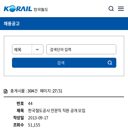
채용공고
검색
총게시물 :
304
건 페이지 :
27
/31
게시물 목록
코레일소개_경영공시_채용공고 목록 - 정보 제공
번호
44
제목
한국철도공사 전문직 직원 공개 모집
작성일
2013-09-17
조회수
51,155