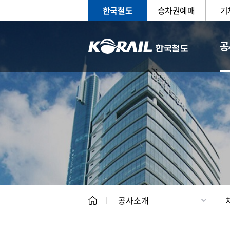
한국철도
승차권예매
기
공
CEO
일반현
공사소개