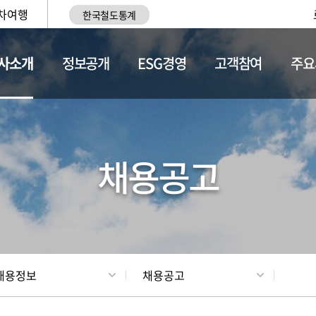
차여행
한국철도통계
사소개
정보공개
ESG경영
고객참여
주요
황
조직현황
채용정보
채용공고
채용정보
채용공고