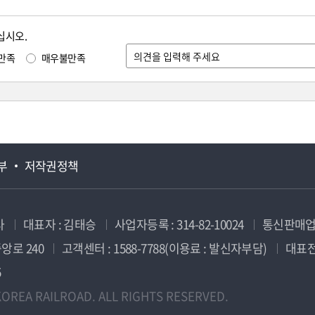
십시오.
만족
매우불만족
부
저작권정책
사
대표자 : 김태승
사업자등록 : 314-82-10024
통신판매업신
앙로 240
고객센터 : 1588-7788(이용료 : 발신자부담)
대표전화
5
OREA RAILROAD. ALL RIGHTS RESERVED.