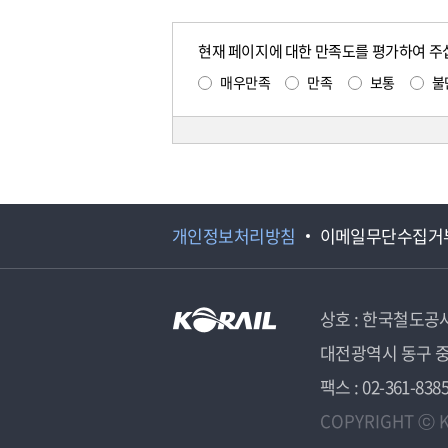
현재 페이지에 대한 만족도를 평가하여 주
매우만족
만족
보통
불
개인정보처리방침
이메일무단수집거
상호 : 한국철도공
대전광역시 동구 중
팩스 : 02-361-838
COPYRIGHT ⓒ K