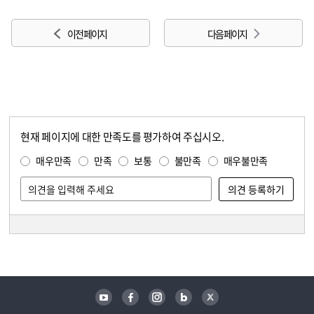
이전 페이지
다음 페이지
현재 페이지에 대한 만족도를 평가하여 주십시오.
콘텐츠 만족도 조사
만족도 조사
매우만족
만족
보통
불만족
매우불만족
담당자 정보
담당자 정보
유튜브
페이스북
인스타그램
블로그
트위터