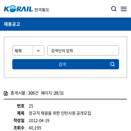
채용공고
검색
총게시물 :
305
건 페이지 :
29
/31
게시물 목록
코레일소개_경영공시_채용공고 목록 - 정보 제공
번호
25
제목
정규직 채용을 위한 인턴사원 공개모집
작성일
2012-04-19
조회수
40,199