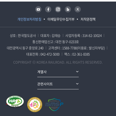
유튜브
페이스북
인스타그램
블로그
트위터
개인정보처리방침
이메일무단수집거부
저작권정책
상호 : 한국철도공사
대표자 : 김태승
사업자등록 : 314-82-10024
통신판매업신고 : 대전 동구-0233호
대전광역시 동구 중앙로 240
고객센터 : 1588-7788(이용료 : 발신자부담)
대표전화 : 042-472-5000
팩스 : 02-361-8385
COPYRIGHT ⓒ KOREA RAILROAD. ALL RIGHTS RESERVED.
계열사
관련사이트