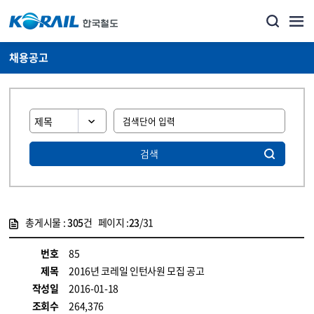
채용공고
검색
총게시물 :
305
건 페이지 :
23
/31
게시물 목록
코레일소개_경영공시_채용공고 목록 - 정보 제공
번호
85
제목
2016년 코레일 인턴사원 모집 공고
작성일
2016-01-18
조회수
264,376