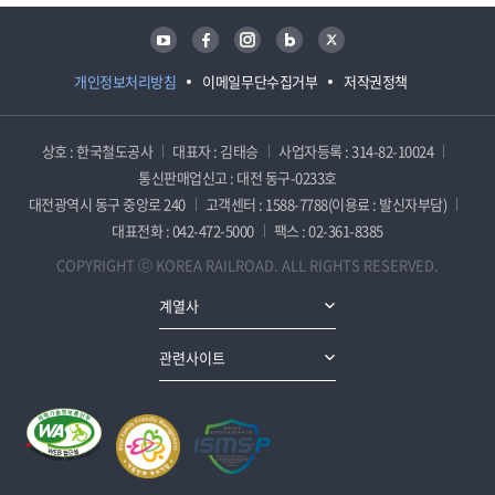
유튜브
페이스북
인스타그램
블로그
트위터
개인정보처리방침
이메일무단수집거부
저작권정책
상호 : 한국철도공사
대표자 : 김태승
사업자등록 : 314-82-10024
통신판매업신고 : 대전 동구-0233호
대전광역시 동구 중앙로 240
고객센터 : 1588-7788(이용료 : 발신자부담)
대표전화 : 042-472-5000
팩스 : 02-361-8385
COPYRIGHT ⓒ KOREA RAILROAD. ALL RIGHTS RESERVED.
계열사
관련사이트