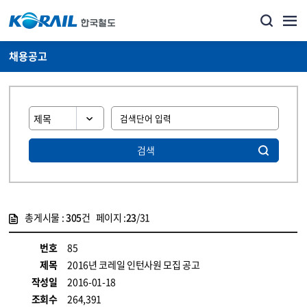
채용공고
검색
총게시물 :
305
건 페이지 :
23
/31
게시물 목록
코레일소개_경영공시_채용공고 목록 - 정보 제공
번호
85
제목
2016년 코레일 인턴사원 모집 공고
작성일
2016-01-18
조회수
264,391