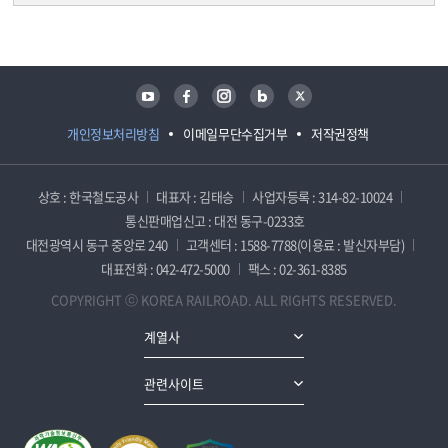
담당자 정보
담당자 정보
유튜브
페이스북
인스타그램
블로그
트위터
개인정보처리방침
이메일무단수집거부
저작권정책
상호 : 한국철도공사
대표자 : 김태승
사업자등록 : 314-82-10024
통신판매업신고 : 대전 동구-0233호
대전광역시 동구 중앙로 240
고객센터 : 1588-7788(이용료 : 발신자부담)
대표전화 : 042-472-5000
팩스 : 02-361-8385
COPYRIGHT ⓒ KOREA RAILROAD. ALL RIGHTS RESERVED.
계열사
관련사이트