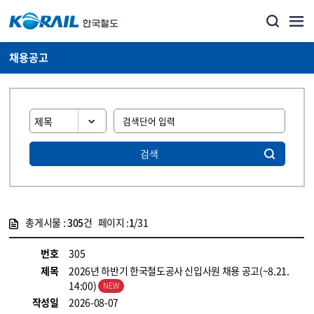
채용공고
검색
총게시물 :
305
건 페이지 :
1
/31
게시물 목록
코레일소개_경영공시_채용공고 목록 - 정보 제공
번호
305
제목
2026년 하반기 한국철도공사 신입사원 채용 공고(~8.21.
14:00)
작성일
2026-08-07