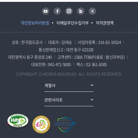
유튜브
페이스북
인스타그램
블로그
트위터
개인정보처리방침
이메일무단수집거부
저작권정책
상호 : 한국철도공사
대표자 : 김태승
사업자등록 : 314-82-10024
통신판매업신고 : 대전 동구-0233호
대전광역시 동구 중앙로 240
고객센터 : 1588-7788(이용료 : 발신자부담)
대표전화 : 042-472-5000
팩스 : 02-361-8385
COPYRIGHT ⓒ KOREA RAILROAD. ALL RIGHTS RESERVED.
계열사
관련사이트