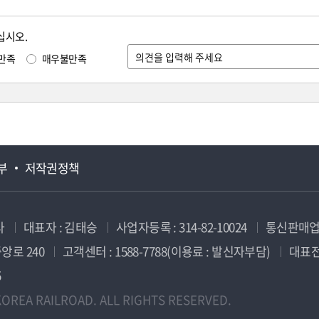
십시오.
만족
매우불만족
부
저작권정책
사
대표자 : 김태승
사업자등록 : 314-82-10024
통신판매업신
앙로 240
고객센터 : 1588-7788(이용료 : 발신자부담)
대표전화
5
OREA RAILROAD. ALL RIGHTS RESERVED.