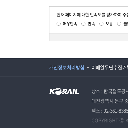
현재 페이지에 대한 만족도를 평가하여 주
매우만족
만족
보통
불
개인정보처리방침
이메일무단수집거
상호 : 한국철도공
대전광역시 동구 중
팩스 : 02-361-838
COPYRIGHT ⓒ K