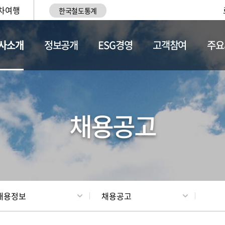
차여행
한국철도통계
사소개
정보공개
ESG경영
고객참여
주요
황
조직현황
채용정보
채용공고
채용정보
채용공고