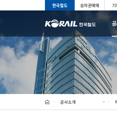
한국철도
승차권예매
기
공
CEO
일반현
공사소개