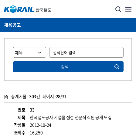
채용공고
검색
총게시물 :
303
건 페이지 :
28
/31
게시물 목록
코레일소개_경영공시_채용공고 목록 - 정보 제공
번호
33
제목
한국철도공사 시설물 점검 전문직 직원 공개 모집
작성일
2012-10-24
조회수
16,250