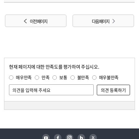
이전 페이지
다음 페이지
현재 페이지에 대한 만족도를 평가하여 주십시오.
콘텐츠 만족도 조사
만족도 조사
매우만족
만족
보통
불만족
매우불만족
담당자 정보
담당자 정보
유튜브
페이스북
인스타그램
블로그
트위터