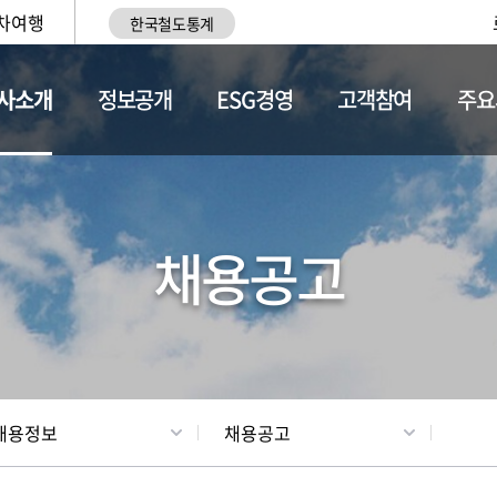
차여행
한국철도통계
사소개
정보공개
ESG경영
고객참여
주요
황
조직현황
채용정보
채용공고
채용정보
채용공고