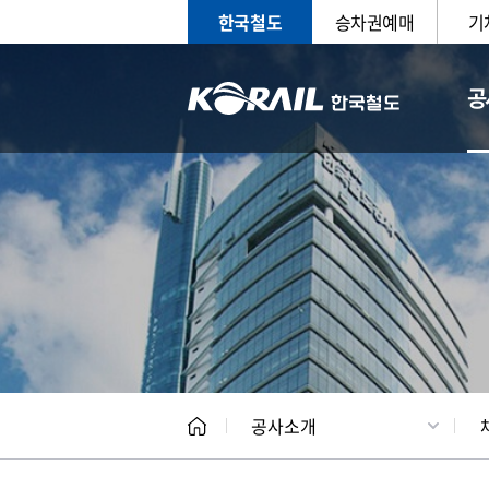
한국철도
승차권예매
기
공
CEO
일반현
공사소개