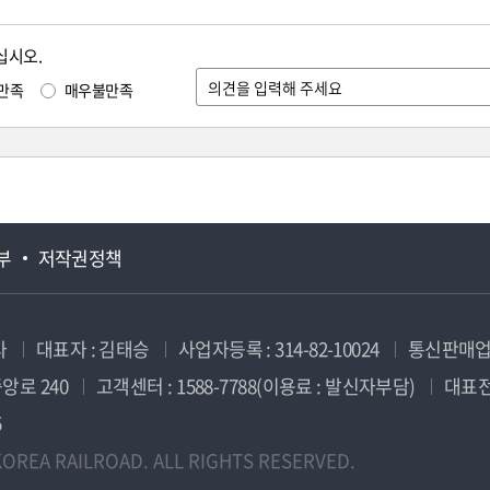
십시오.
만족
매우불만족
부
저작권정책
사
대표자 : 김태승
사업자등록 : 314-82-10024
통신판매업신
앙로 240
고객센터 : 1588-7788(이용료 : 발신자부담)
대표전화
5
OREA RAILROAD. ALL RIGHTS RESERVED.