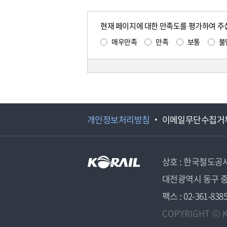
현재 페이지에 대한 만족도를 평가하여 주
매우만족
만족
보통
불
개인정보처리방침
이메일무단수집거
상호 : 한국철도공
대전광역시 동구 중
팩스 : 02-361-838
COPYRIGHT ⓒ K