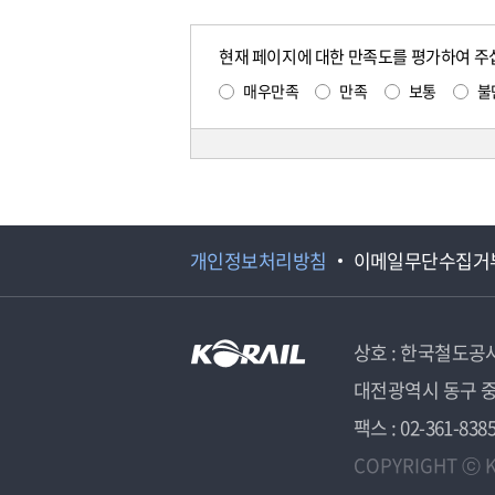
현재 페이지에 대한 만족도를 평가하여 주
매우만족
만족
보통
불
개인정보처리방침
이메일무단수집거
상호 : 한국철도공
대전광역시 동구 중
팩스 : 02-361-838
COPYRIGHT ⓒ K