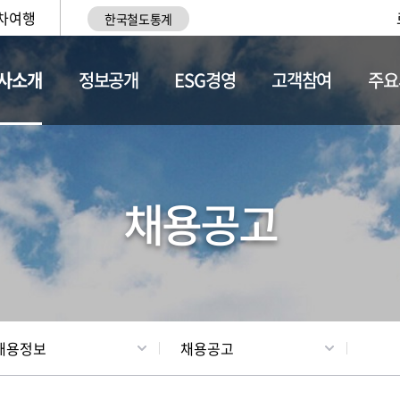
차여행
한국철도통계
사소개
정보공개
ESG경영
고객참여
주요
황
조직현황
채용정보
채용공고
채용정보
채용공고