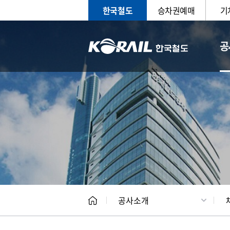
한국철도
승차권예매
기
공
CEO
일반현
공사소개