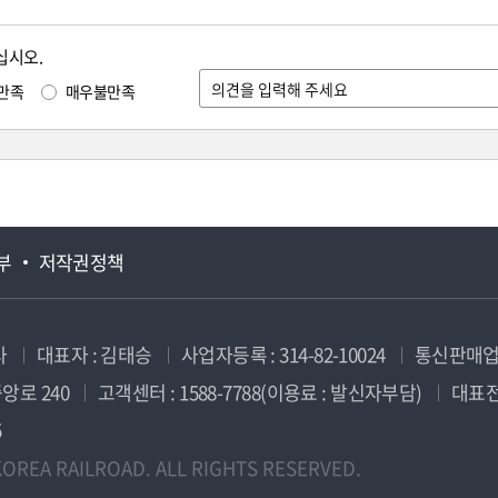
십시오.
만족
매우불만족
부
저작권정책
사
대표자 : 김태승
사업자등록 : 314-82-10024
통신판매업신
앙로 240
고객센터 : 1588-7788(이용료 : 발신자부담)
대표전화
5
OREA RAILROAD. ALL RIGHTS RESERVED.