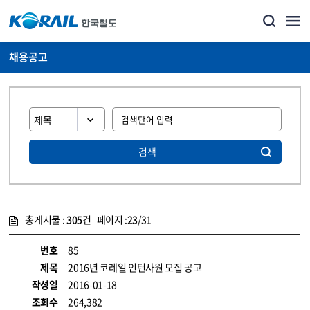
채용공고
검색
총게시물 :
305
건 페이지 :
23
/31
게시물 목록
코레일소개_경영공시_채용공고 목록 - 정보 제공
번호
85
제목
2016년 코레일 인턴사원 모집 공고
작성일
2016-01-18
조회수
264,382