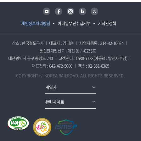
유튜브
페이스북
인스타그램
블로그
트위터
개인정보처리방침
이메일무단수집거부
저작권정책
상호 : 한국철도공사
대표자 : 김태승
사업자등록 : 314-82-10024
통신판매업신고 : 대전 동구-0233호
대전광역시 동구 중앙로 240
고객센터 : 1588-7788(이용료 : 발신자부담)
대표전화 : 042-472-5000
팩스 : 02-361-8385
COPYRIGHT ⓒ KOREA RAILROAD. ALL RIGHTS RESERVED.
계열사
관련사이트