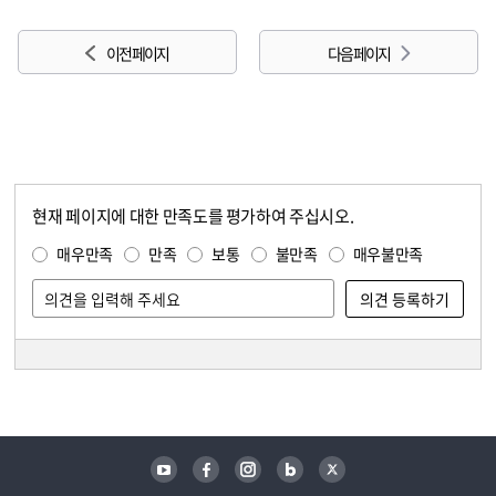
이전 페이지
다음 페이지
현재 페이지에 대한 만족도를 평가하여 주십시오.
콘텐츠 만족도 조사
만족도 조사
매우만족
만족
보통
불만족
매우불만족
담당자 정보
담당자 정보
유튜브
페이스북
인스타그램
블로그
트위터