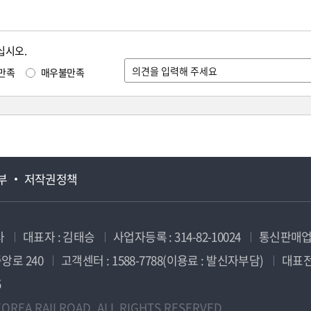
십시오.
만족
매우불만족
부
저작권정책
사
대표자 : 김태승
사업자등록 : 314-82-10024
통신판매업신
앙로 240
고객센터 : 1588-7788(이용료 : 발신자부담)
대표전화
5
OREA RAILROAD. ALL RIGHTS RESERVED.