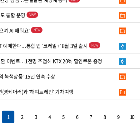
철도 통합 운영
으며 AI 배워요”
T 예매한다…통합 앱 ‘코레일+’ 8월 3일 출시
전환 이벤트…1천명 추첨해 KTX 20% 할인쿠폰 증정
의 녹색상품’ 15년 연속 수상
년(영케어러)과 ‘해피트레인’ 기차여행
1
2
3
4
5
6
7
8
9
10