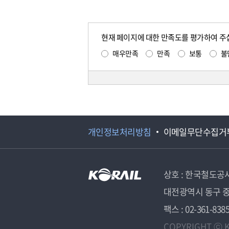
현재 페이지에 대한 만족도를 평가하여 주
매우만족
만족
보통
불
개인정보처리방침
이메일무단수집거
상호 : 한국철도공
대전광역시 동구 중
팩스 : 02-361-838
COPYRIGHT ⓒ K