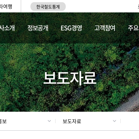
차여행
한국철도통계
사소개
정보공개
ESG경영
고객참여
주요
업
갤러리
기차소개
보도자료
홍보
보도자료