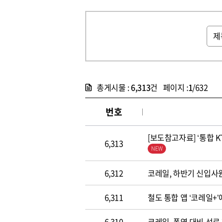
총게시물 :
6,313
건 페이지 :
1
/632
번호
[보도참고자료] ‘통합 
6,313
6,312
코레일, 하반기 신입사
6,311
철도 통합 앱 ‘코레일+
6,310
코레일, 폭염 대비 선