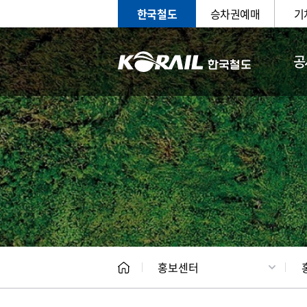
한국철도
승차권예매
기
공
홍보
문화사
홍보센터