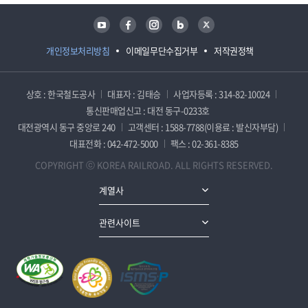
유튜브
페이스북
인스타그램
블로그
트위터
개인정보처리방침
이메일무단수집거부
저작권정책
상호 : 한국철도공사
대표자 : 김태승
사업자등록 : 314-82-10024
통신판매업신고 : 대전 동구-0233호
대전광역시 동구 중앙로 240
고객센터 : 1588-7788(이용료 : 발신자부담)
대표전화 : 042-472-5000
팩스 : 02-361-8385
COPYRIGHT ⓒ KOREA RAILROAD. ALL RIGHTS RESERVED.
계열사
관련사이트