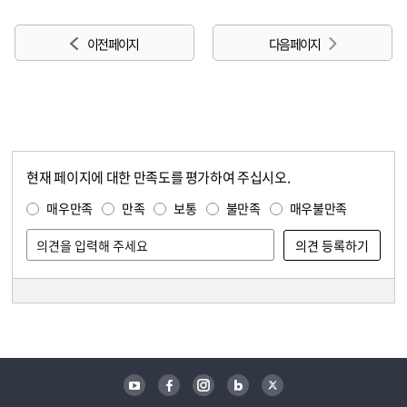
이전 페이지
다음 페이지
현재 페이지에 대한 만족도를 평가하여 주십시오.
콘텐츠 만족도 조사
만족도 조사
매우만족
만족
보통
불만족
매우불만족
담당자 정보
담당자 정보
유튜브
페이스북
인스타그램
블로그
트위터