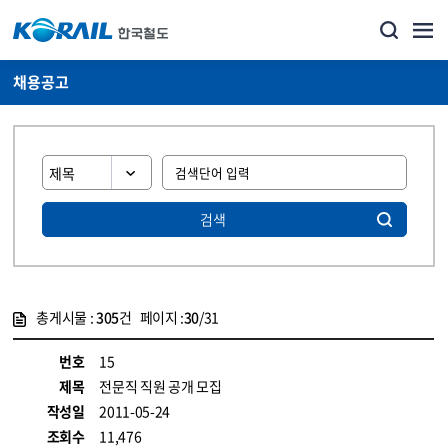
채용공고
검색
총게시물 :
305
건 페이지 :
30
/31
게시물 목록
코레일소개_경영공시_채용공고 목록 - 정보 제공
번호
15
제목
전문직 직원 공개 모집
작성일
2011-05-24
조회수
11,476