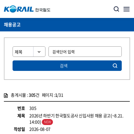
채용공고
검색
총게시물 :
305
건 페이지 :
1
/31
게시물 목록
코레일소개_경영공시_채용공고 목록 - 정보 제공
번호
305
제목
2026년 하반기 한국철도공사 신입사원 채용 공고(~8.21.
14:00)
작성일
2026-08-07