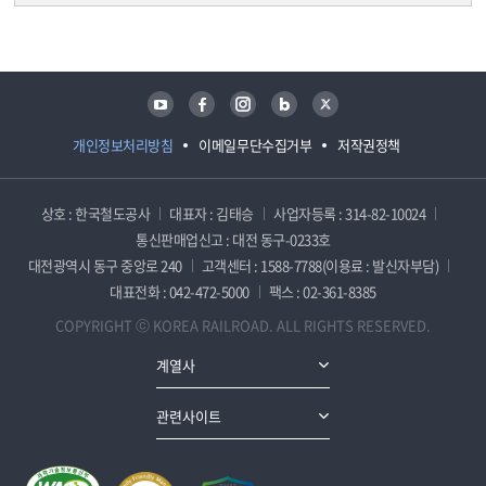
담당자 정보
담당자 정보
유튜브
페이스북
인스타그램
블로그
트위터
개인정보처리방침
이메일무단수집거부
저작권정책
상호 : 한국철도공사
대표자 : 김태승
사업자등록 : 314-82-10024
통신판매업신고 : 대전 동구-0233호
대전광역시 동구 중앙로 240
고객센터 : 1588-7788(이용료 : 발신자부담)
대표전화 : 042-472-5000
팩스 : 02-361-8385
COPYRIGHT ⓒ KOREA RAILROAD. ALL RIGHTS RESERVED.
계열사
관련사이트