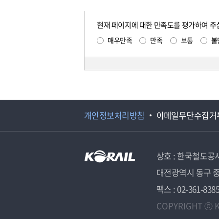
현재 페이지에 대한 만족도를 평가하여 주
매우만족
만족
보통
불
개인정보처리방침
이메일무단수집거
상호 : 한국철도공
대전광역시 동구 중
팩스 : 02-361-838
COPYRIGHT ⓒ K