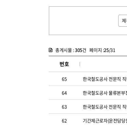
총게시물 :
305
건 페이지 :
25
/31
번호
65
한국철도공사 전문직 직원 
64
한국철도공사 물류본부장 
63
한국철도공사 전문직 직원 
62
기간제근로자(운전담당원) 