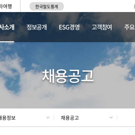
차여행
한국철도통계
사소개
정보공개
ESG경영
고객참여
주요
황
조직현황
채용정보
채용공고
채용정보
채용공고