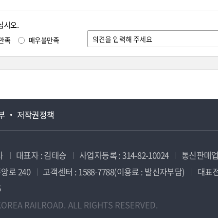
십시오.
만족
매우불만족
부
저작권정책
사
대표자 : 김태승
사업자등록 : 314-82-10024
통신판매업신
앙로 240
고객센터 : 1588-7788(이용료 : 발신자부담)
대표전화
5
OREA RAILROAD. ALL RIGHTS RESERVED.