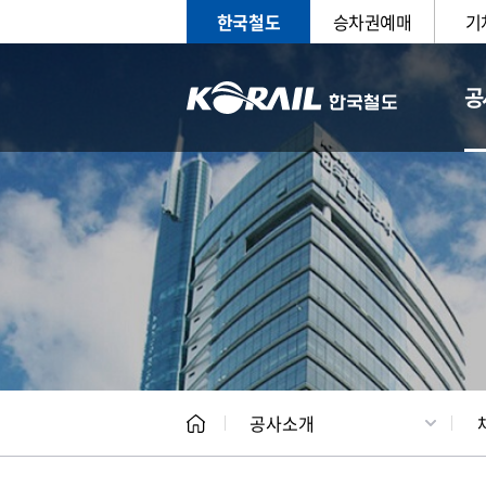
한국철도
승차권예매
기
공
CEO
일반현
공사소개