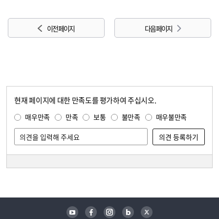
이전 페이지
다음 페이지
현재 페이지에 대한 만족도를 평가하여 주십시오.
콘텐츠 만족도 조사
만족도 조사
매우만족
만족
보통
불만족
매우불만족
담당자 정보
담당자 정보
유튜브
페이스북
인스타그램
블로그
트위터