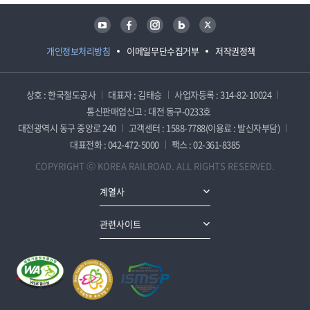
유튜브
페이스북
인스타그램
블로그
트위터
개인정보처리방침
이메일무단수집거부
저작권정책
상호 : 한국철도공사
대표자 : 김태승
사업자등록 : 314-82-10024
통신판매업신고 : 대전 동구-0233호
대전광역시 동구 중앙로 240
고객센터 : 1588-7788(이용료 : 발신자부담)
대표전화 : 042-472-5000
팩스 : 02-361-8385
COPYRIGHT ⓒ KOREA RAILROAD. ALL RIGHTS RESERVED.
계열사
관련사이트