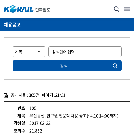
채용공고
검색
총게시물 :
305
건 페이지 :
21
/31
게시물 목록
코레일소개_경영공시_채용공고 목록 - 정보 제공
번호
105
제목
무선통신, 연구원 전문직 채용 공고(~4.10 14:00까지)
작성일
2017-03-22
조회수
21,852