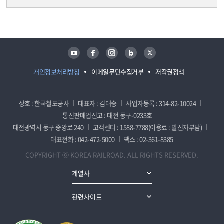
담당자 정보
담당자 정보
유튜브
페이스북
인스타그램
블로그
트위터
개인정보처리방침
이메일무단수집거부
저작권정책
상호 : 한국철도공사
대표자 : 김태승
사업자등록 : 314-82-10024
통신판매업신고 : 대전 동구-0233호
대전광역시 동구 중앙로 240
고객센터 : 1588-7788(이용료 : 발신자부담)
대표전화 : 042-472-5000
팩스 : 02-361-8385
COPYRIGHT ⓒ KOREA RAILROAD. ALL RIGHTS RESERVED.
계열사
관련사이트