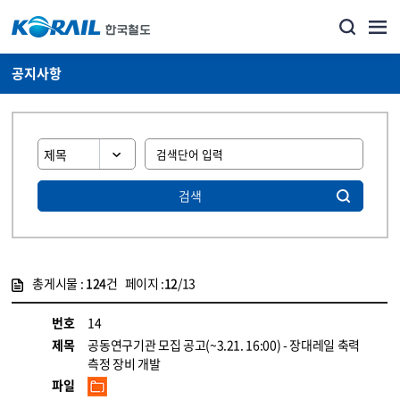
공지사항
검색
총게시물 :
124
건 페이지 :
12
/13
게시물 목록
뉴스·홍보_공지사항 목록 - 정보 제공
번호
14
제목
공동연구기관 모집 공고(~3.21. 16:00) - 장대레일 축력
측정 장비 개발
파일