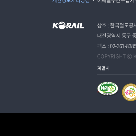
상호 : 한국철도공
대전광역시 동구 중
팩스 : 02-361-838
COPYRIGHT ⓒ K
계열사