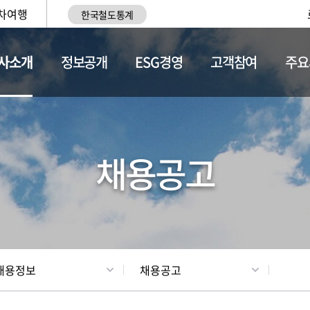
차여행
한국철도통계
사소개
정보공개
ESG경영
고객참여
주요
황
조직현황
채용정보
채용공고
채용정보
채용공고