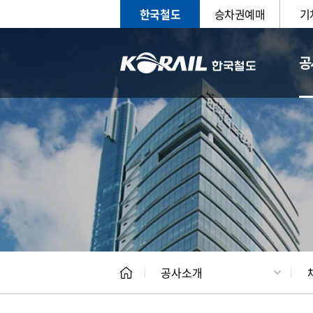
한국철도
승차권예매
기
공
CEO
일반현
공사소개