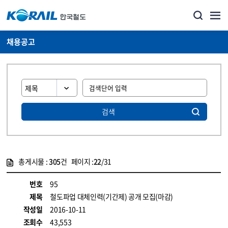
채용공고
검색
총게시물 :
305
건 페이지 :
22
/31
게시물 목록
코레일소개_경영공시_채용공고 목록 - 정보 제공
번호
95
제목
철도파업 대체인력(기간제) 공개 모집(마감)
작성일
2016-10-11
조회수
43,553