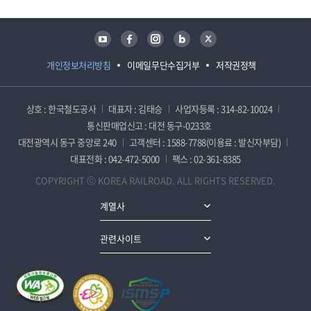
유튜브
페이스북
인스타그램
블로그
트위터
개인정보처리방침
이메일무단수집거부
저작권정책
상호 : 한국철도공사
대표자 : 김태승
사업자등록 : 314-82-10024
통신판매업신고 : 대전 동구-0233호
대전광역시 동구 중앙로 240
고객센터 : 1588-7788(이용료 : 발신자부담)
대표전화 : 042-472-5000
팩스 : 02-361-8385
COPYRIGHT ⓒ KOREA RAILROAD. ALL RIGHTS RESERVED.
계열사
관련사이트