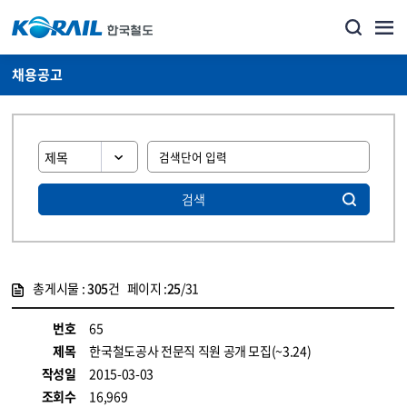
채용공고
검색
총게시물 :
305
건 페이지 :
25
/31
게시물 목록
코레일소개_경영공시_채용공고 목록 - 정보 제공
번호
65
제목
한국철도공사 전문직 직원 공개 모집(~3.24)
작성일
2015-03-03
조회수
16,969