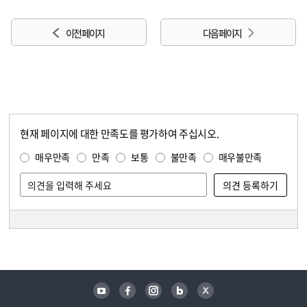
이전 페이지
다음 페이지
현재 페이지에 대한 만족도를 평가하여 주십시오.
콘텐츠 만족도 조사
만족도 조사
매우만족
만족
보통
불만족
매우불만족
담당자 정보
담당자 정보
유튜브
페이스북
인스타그램
블로그
트위터