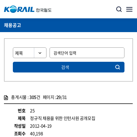
채용공고
검색
총게시물 :
305
건 페이지 :
29
/31
게시물 목록
코레일소개_경영공시_채용공고 목록 - 정보 제공
번호
25
제목
정규직 채용을 위한 인턴사원 공개모집
작성일
2012-04-19
조회수
40,198