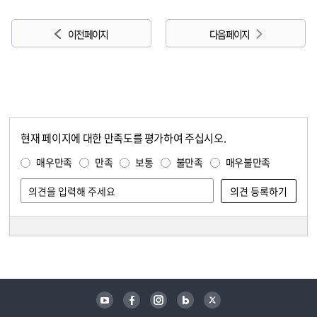
이전 페이지
다음 페이지
현재 페이지에 대한 만족도를 평가하여 주십시오.
콘텐츠 만족도 조사
만족도 조사
매우만족
만족
보통
불만족
매우불만족
담당자 정보
담당자 정보
유튜브
페이스북
인스타그램
블로그
트위터