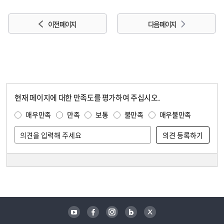
이전 페이지
다음 페이지
현재 페이지에 대한 만족도를 평가하여 주십시오.
콘텐츠 만족도 조사
만족도 조사
매우만족
만족
보통
불만족
매우불만족
담당자 정보
담당자 정보
유튜브
페이스북
인스타그램
블로그
트위터