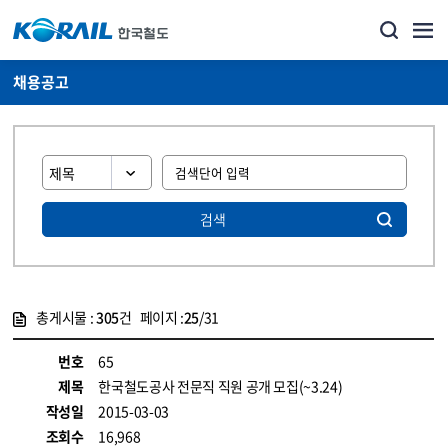
채용공고
검색
총게시물 :
305
건 페이지 :
25
/31
게시물 목록
코레일소개_경영공시_채용공고 목록 - 정보 제공
번호
65
제목
한국철도공사 전문직 직원 공개 모집(~3.24)
작성일
2015-03-03
조회수
16,968