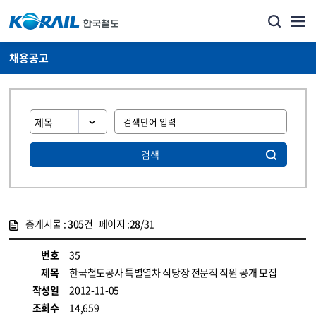
채용공고
검색
총게시물 :
305
건 페이지 :
28
/31
게시물 목록
코레일소개_경영공시_채용공고 목록 - 정보 제공
번호
35
제목
한국철도공사 특별열차 식당장 전문직 직원 공개 모집
작성일
2012-11-05
조회수
14,659