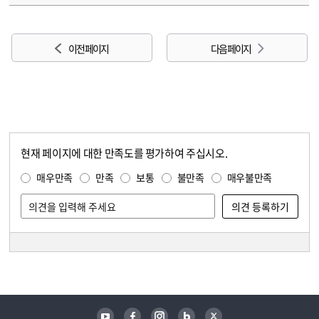
이전 페이지
다음 페이지
현재 페이지에 대한 만족도를 평가하여 주십시오.
콘텐츠 만족도 조사
만족도 조사
매우만족
만족
보통
불만족
매우불만족
담당자 정보
담당자 정보
유튜브
페이스북
인스타그램
블로그
트위터