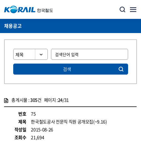
채용공고
검색
총게시물 :
305
건 페이지 :
24
/31
게시물 목록
코레일소개_경영공시_채용공고 목록 - 정보 제공
번호
75
제목
한국철도공사 전문직 직원 공개모집(~9.16)
작성일
2015-08-26
조회수
21,694