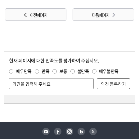
이전 페이지
다음 페이지
현재 페이지에 대한 만족도를 평가하여 주십시오.
콘텐츠 만족도 조사
만족도 조사
매우만족
만족
보통
불만족
매우불만족
담당자 정보
담당자 정보
유튜브
페이스북
인스타그램
블로그
트위터