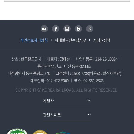
담당자 정보
담당자 정보
유튜브
페이스북
인스타그램
블로그
트위터
개인정보처리방침
이메일무단수집거부
저작권정책
상호 : 한국철도공사
대표자 : 김태승
사업자등록 : 314-82-10024
통신판매업신고 : 대전 동구-0233호
대전광역시 동구 중앙로 240
고객센터 : 1588-7788(이용료 : 발신자부담)
대표전화 : 042-472-5000
팩스 : 02-361-8385
COPYRIGHT ⓒ KOREA RAILROAD. ALL RIGHTS RESERVED.
계열사
관련사이트