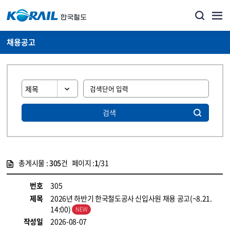
채용공고
검색
총게시물 :
305
건 페이지 :
1
/31
게시물 목록
코레일소개_경영공시_채용공고 목록 - 정보 제공
번호
305
제목
2026년 하반기 한국철도공사 신입사원 채용 공고(~8.21.
14:00)
작성일
2026-08-07