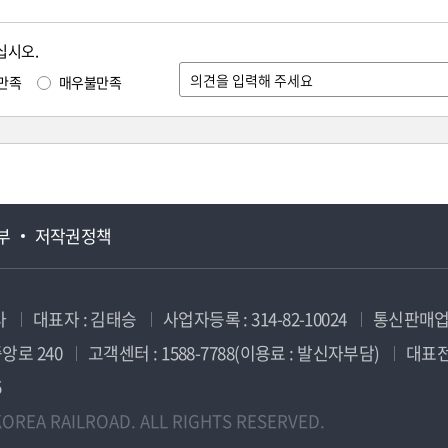
십시오.
만족
매우불만족
부
저작권정책
사
대표자 : 김태승
사업자등록 : 314-82-10024
통신판매업신
앙로 240
고객센터 : 1588-7788(이용료 : 발신자부담)
대표전화
5
OREA RAILROAD. ALL RIGHTS RESERVED.