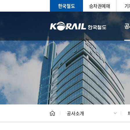
한국철도
승차권예매
기
공
CEO
일반현
공사소개