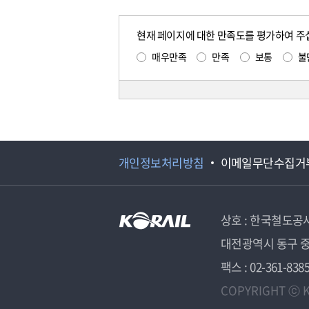
현재 페이지에 대한 만족도를 평가하여 주
매우만족
만족
보통
불
개인정보처리방침
이메일무단수집거
상호 : 한국철도공
대전광역시 동구 중
팩스 : 02-361-838
COPYRIGHT ⓒ K