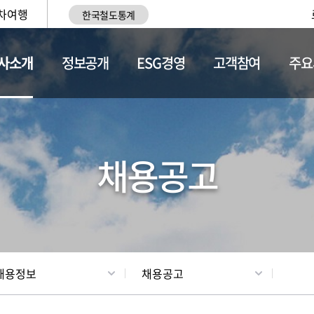
차여행
한국철도통계
사소개
정보공개
ESG경영
고객참여
주요
황
조직현황
채용정보
채용공고
채용정보
채용공고