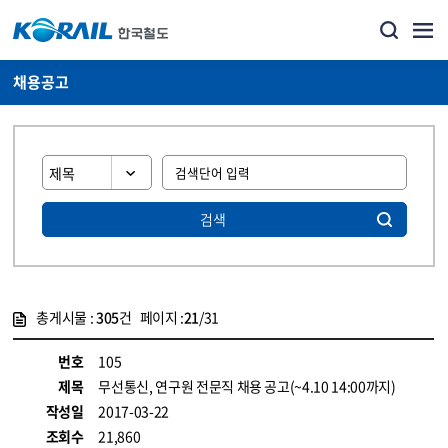
채용공고
검색
총게시물 :
305
건 페이지 :
21
/31
게시물 목록
코레일소개_경영공시_채용공고 목록 - 정보 제공
번호
105
제목
무선통신, 연구원 전문직 채용 공고(~4.10 14:00까지)
작성일
2017-03-22
조회수
21,860