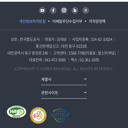
유튜브
페이스북
인스타그램
블로그
트위터
개인정보처리방침
이메일무단수집거부
저작권정책
상호 : 한국철도공사
대표자 : 김태승
사업자등록 : 314-82-10024
통신판매업신고 : 대전 동구-0233호
대전광역시 동구 중앙로 240
고객센터 : 1588-7788(이용료 : 발신자부담)
대표전화 : 042-472-5000
팩스 : 02-361-8385
COPYRIGHT ⓒ KOREA RAILROAD. ALL RIGHTS RESERVED.
계열사
관련사이트