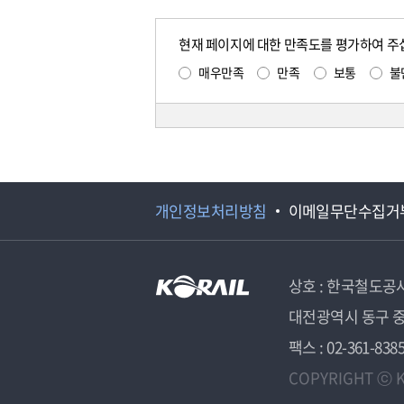
현재 페이지에 대한 만족도를 평가하여 주
매우만족
만족
보통
불
개인정보처리방침
이메일무단수집거
상호 : 한국철도공
대전광역시 동구 중
팩스 : 02-361-838
COPYRIGHT ⓒ K