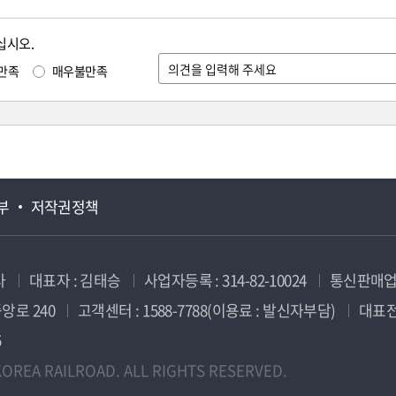
십시오.
만족
매우불만족
부
저작권정책
사
대표자 : 김태승
사업자등록 : 314-82-10024
통신판매업신
앙로 240
고객센터 : 1588-7788(이용료 : 발신자부담)
대표전화
5
OREA RAILROAD. ALL RIGHTS RESERVED.