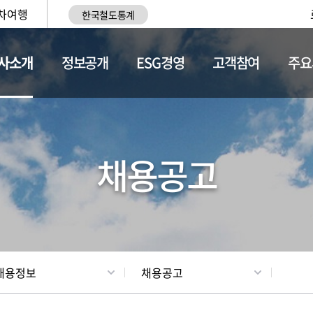
차여행
한국철도통계
사소개
정보공개
ESG경영
고객참여
주요
황
조직현황
채용정보
채용공고
채용정보
채용공고