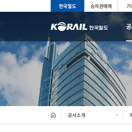
한국철도
승차권예매
기
공
CEO
일반현
공사소개