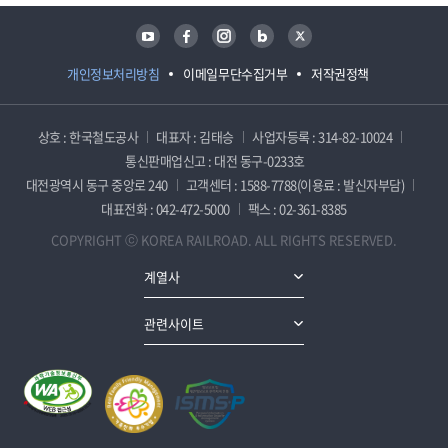
유튜브
페이스북
인스타그램
블로그
트위터
개인정보처리방침
이메일무단수집거부
저작권정책
상호 : 한국철도공사
대표자 : 김태승
사업자등록 : 314-82-10024
통신판매업신고 : 대전 동구-0233호
대전광역시 동구 중앙로 240
고객센터 : 1588-7788(이용료 : 발신자부담)
대표전화 : 042-472-5000
팩스 : 02-361-8385
COPYRIGHT ⓒ KOREA RAILROAD. ALL RIGHTS RESERVED.
계열사
관련사이트