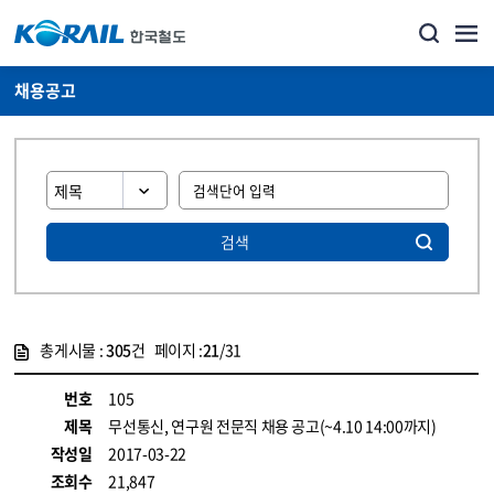
채용공고
검색
총게시물 :
305
건 페이지 :
21
/31
게시물 목록
코레일소개_경영공시_채용공고 목록 - 정보 제공
번호
105
제목
무선통신, 연구원 전문직 채용 공고(~4.10 14:00까지)
작성일
2017-03-22
조회수
21,847