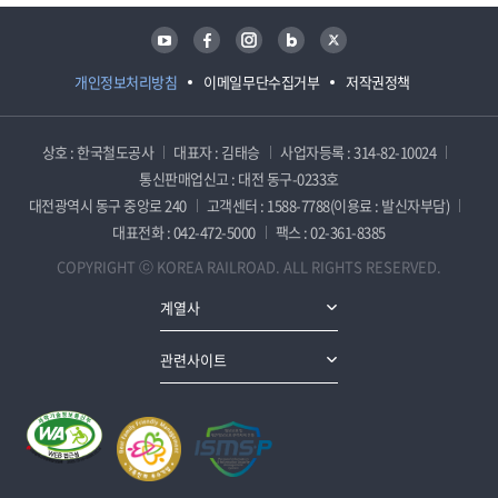
유튜브
페이스북
인스타그램
블로그
트위터
개인정보처리방침
이메일무단수집거부
저작권정책
상호 : 한국철도공사
대표자 : 김태승
사업자등록 : 314-82-10024
통신판매업신고 : 대전 동구-0233호
대전광역시 동구 중앙로 240
고객센터 : 1588-7788(이용료 : 발신자부담)
대표전화 : 042-472-5000
팩스 : 02-361-8385
COPYRIGHT ⓒ KOREA RAILROAD. ALL RIGHTS RESERVED.
계열사
관련사이트