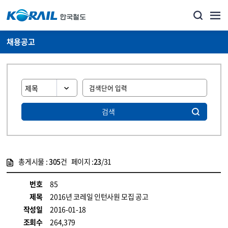
채용공고
검색
총게시물 :
305
건 페이지 :
23
/31
게시물 목록
코레일소개_경영공시_채용공고 목록 - 정보 제공
번호
85
제목
2016년 코레일 인턴사원 모집 공고
작성일
2016-01-18
조회수
264,379